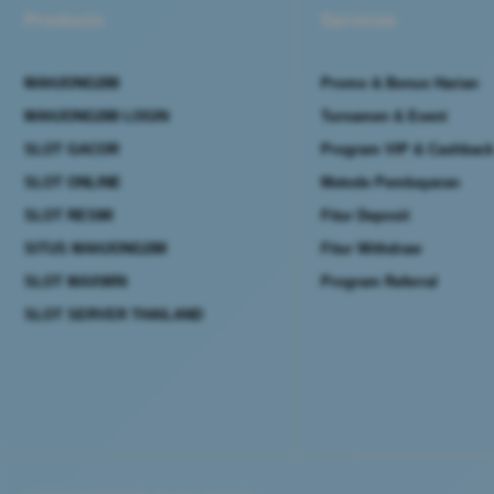
Products
Services
MAHJONG288
Promo & Bonus Harian
MAHJONG288 LOGIN
Turnamen & Event
SLOT GACOR
Program VIP & Cashbac
SLOT ONLINE
Metode Pembayaran
SLOT RESMI
Fitur Deposit
SITUS MAHJONG288
Fitur Withdraw
SLOT MAXWIN
Program Referral
SLOT SERVER THAILAND