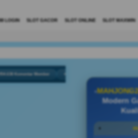
8 LOGIN
SLOT GACOR
SLOT ONLINE
SLOT MAXWIN
638 Komentar Member
⭐ Rating Pengguna 4.9/5
🏆 777 Jut
MAHJONG
Modern Ga
Kual
I