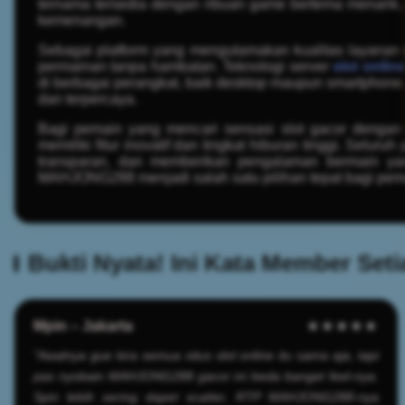
ternama tersedia dengan ribuan game bertema menarik, mu
kemenangan.
Sebagai platform yang mengutamakan kualitas layanan
permainan tanpa hambatan. Teknologi server
slot online
di berbagai perangkat, baik desktop maupun smartphone
dan terpercaya.
Bagi pemain yang mencari sensasi slot gacor dengan
memiliki fitur inovatif dan tingkat hiburan tinggi. Se
transparan, dan memberikan pengalaman bermain yan
MAHJONG288 menjadi salah satu pilihan tepat bagi pemai
Bukti Nyata! Ini Kata Member Se
Mpin – Jakarta
★★★★★
"Awalnya gue kira semua situs slot online itu sama aja, tapi
pas nyobain MAHJONG288 gacor ini beda banget feel-nya.
Spin lebih sering dapet scatter, RTP MAHJONG288-nya