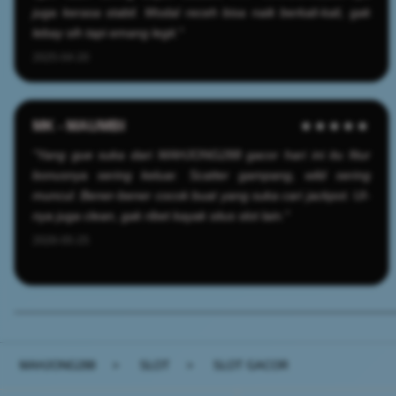
juga kerasa stabil. Modal receh bisa naik berkali-kali, gak
lebay sih tapi emang legit."
2025-04-20
MK - MAUMBI
★★★★★
"Yang gue suka dari MAHJONG288 gacor hari ini itu fitur
bonusnya sering keluar. Scatter gampang, wild sering
muncul. Bener-bener cocok buat yang suka cari jackpot. UI-
nya juga clean, gak ribet kayak situs slot lain."
2026-05-25
MAHJONG288
>
SLOT
>
SLOT GACOR
Footer Navigation