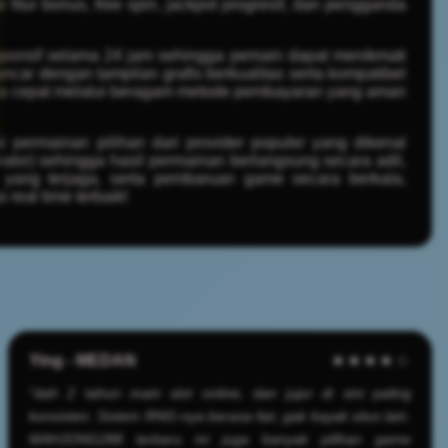
fitur bonus, free spin, jackpot progresif, dan pengganda
ponsif selama 24 jam sehingga pemain dapat menikmati
ncar dengan tampilan grafis berkualitas serta kompatibel
cara cepat melalui beragam metode pembayaran yang aman
 permainan pilihan dari provider populer yang dikenal
ator) sehingga hasil permainan berlangsung secara adil,
yang terjaga, serta pembaruan game secara berkala,
real time terbaik!
Ying - MEDAN
★★★★☆
"dah 2 tahun main slot online, dan jujur di sini paling
konsisten. Sistem RNG-nya berasa fair, gak kayak situs lain.
MAHJONG288 terbaru ini juga banyak pilihan game