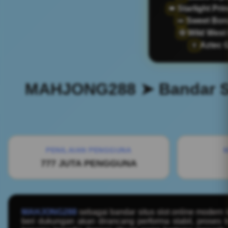
Starlight Pri
👑
Sweet Bon
🍬
Wild West
🤠
Aztec 
🏺
MAHJONG288 ➤ Bandar Sit
PENILAIAN PENGGUNA
777 JUTA PENGGUNA
MAHJONG288
sebagai bandar situs slot online modern l
beri dukungan akan dirancang performa stabil, proses 