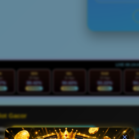
LIVE 09:26:0
N
SEN
SEL
RAB
gu
10 Agu
11 Agu
12 Agu
13
37%
89.42%
90.60%
93.22%
94
MAL
NORMAL
NORMAL
STABIL
ST
ot Gacor
Ways
60%
📍 J
ympus
64%
📍 S