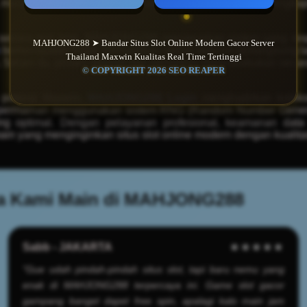
lai dari slot klasik hingga slot video modern yang dilengkapi 
 secara real time, MAHJONG288 menawarkan sistem yang res
MAHJONG288 ➤ Bandar Situs Slot Online Modern Gacor Server
berkecepatan tinggi memastikan setiap putaran berlangsung la
Thailand Maxwin Kualitas Real Time Tertinggi
. Selain itu, proses deposit dan penarikan dana dilakukan se
© COPYRIGHT 2026 SEO REAPER
 potensi Maxwin,
MAHJONG288 Login
menghadirkan koleksi
luruh permainan menggunakan sistem RNG (Random Number Gener
g optimal. Dengan pelayanan profesional, keamanan data 
n yang menginginkan situs slot online modern dengan kualitas 
tia Kami Main di MAHJONG288
Sabb - JAKARTA
★★★★★
"Gue udah pindah-pindah situs slot, tapi baru nemu yang
enak di MAHJONG288 terpercaya ini. Game slot gacor
gampang banget dapet free spin, apalagi kalo main jam