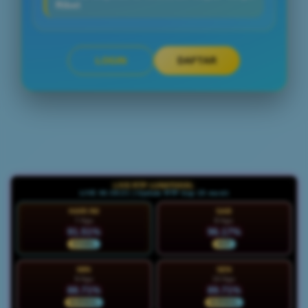
Ribet
LOGIN
DAFTAR
Layer Popup Close
LIVE RTP LUNATOGEL
LIVE 06:38:22 | Update RTP tiap 15 menit
HARI INI
SAB
7 Agu
8 Agu
91.51%
96.17%
STABIL
HOT
MIN
SEN
9 Agu
10 Agu
88.71%
89.71%
NORMAL
NORMAL