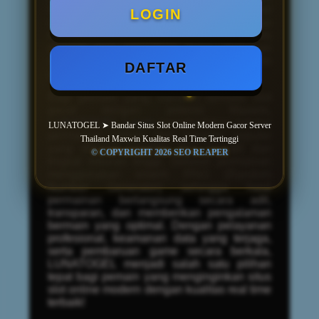
tampilan grafis berkualitas serta kompatibel
LOGIN
di berbagai perangkat, baik desktop
maupun smartphone. Selain itu, proses
deposit dan penarikan dana dilakukan
secara cepat melalui beragam metode
DAFTAR
pembayaran yang aman dan terpercaya.
Bagi pemain yang mencari sensasi slot
gacor dengan potensi Maxwin,
LUNATOGEL Login
menghadirkan koleksi
LUNATOGEL ➤ Bandar Situs Slot Online Modern Gacor Server
permainan pilihan dari provider populer
Thailand Maxwin Kualitas Real Time Tertinggi
yang dikenal memiliki fitur inovatif dan
© COPYRIGHT 2026 SEO REAPER
tingkat hiburan tinggi. Seluruh permainan
menggunakan sistem RNG (Random
Number Generator) sehingga hasil
permainan berlangsung secara adil,
transparan, dan memberikan pengalaman
bermain yang optimal. Dengan pelayanan
profesional, keamanan data yang terjaga,
serta pembaruan game secara berkala,
LUNATOGEL menjadi salah satu pilihan
tepat bagi pemain yang menginginkan situs
slot online modern dengan kualitas real time
terbaik!