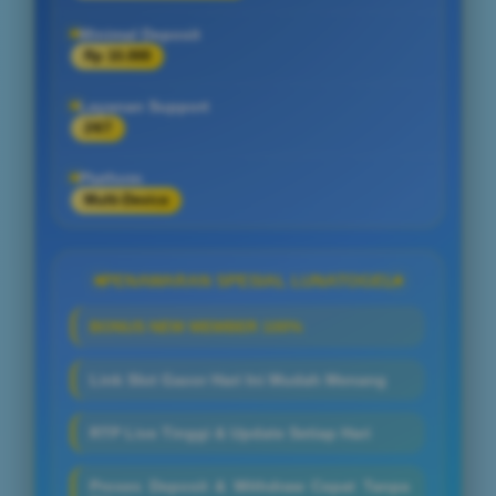
Minimal Deposit
Rp 10.000
Layanan Support
24/7
Platform
Multi-Device
PENAWARAN SPESIAL LUNATOGEL
BONUS NEW MEMBER 100%
Link Slot Gacor Hari Ini Mudah Menang
RTP Live Tinggi & Update Setiap Hari
Proses Deposit & Withdraw Cepat Tanpa