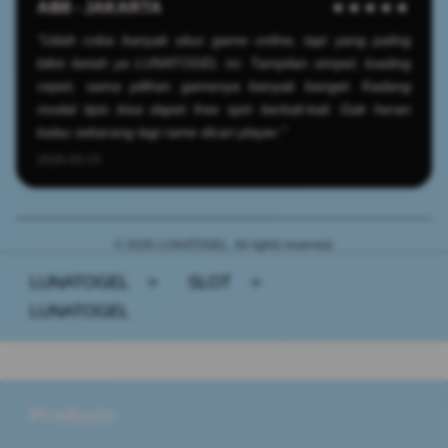
AI88 - JAKARTA
★★★★★
"Udah coba banyak situs game online, tapi yang paling
bikin betah ya LUNATOGEL ini. Tampilan simpel, loading
cepet, sama pilihan gamenya banyak banget. Kadang
modal tipis bisa dapet free spin berkali-kali. Gak heran
kalau sekarang lagi rame dicari player."
2026-03-23
© 2026 LUNATOGEL. All rights reserved.
LUNATOGEL
>
SLOT
>
LUNATOGEL
Buka
Footer Navigation
Products