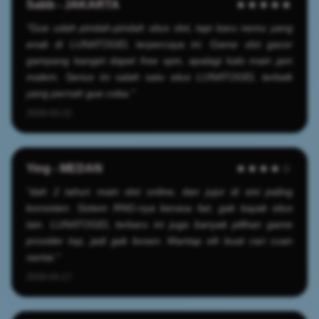
Sabb - JAKARTA
★★★★★
"Gue udah pindah-pindah situs slot, tapi baru nemu yang
enak di LUNATOGEL terpercaya ini. Game slot gacor
gampang banget dapet free spin, apalagi kalo main jam
malem. Serius ini salah satu situs LUNATOGEL terbaik
yang pernah gue coba."
2026-03-22
Ying - MEDAN
★★★★☆
"dah 2 tahun main slot online, dan jujur di sini paling
konsisten. Sistem RNG-nya berasa fair, gak kayak situs
lain. LUNATOGEL terbaru ini juga banyak pilihan game
provider top, jadi gak bosen. Mantap sih buat cari cuan
santai."
2026-03-17