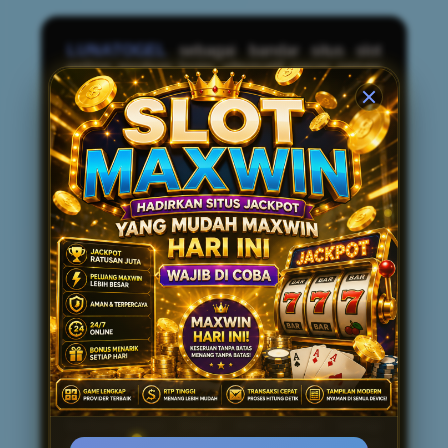
LUNATOGEL
sebagai bandar situs slot
online modern login alternatif gacor server
thailand maxwin kasih kualitas tertinggi
pengalaman bermain lebih cepat, aman,
dan nyaman beri dukungan akan dirancang
performa stabil, proses transaksi yang
praktis, dan peluang kemenangan yang
kompetitif terdekat di LUNATOGEL.
Berbagai pilihan provider ternama tersedia
dengan ribuan game bertema menarik,
mulai dari slot klasik hingga slot video
modern yang dilengkapi fitur bonus, free
spin, jackpot progresif, dan pengganda
kemenangan.
Sebagai platform yang mengutamakan
kualitas layanan secara real time,
LUNATOGEL menawarkan sistem yang
responsif selama 24 jam sehingga pemain
dapat menikmati permainan tanpa
hambatan. Teknologi server
slot online
berkecepatan tinggi memastikan setiap
putaran berlangsung lancar dengan