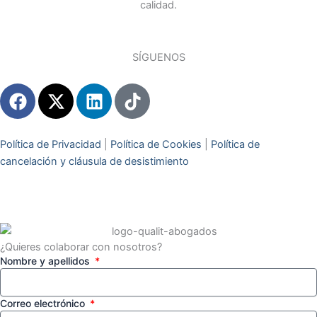
calidad.
SÍGUENOS
F
X
L
T
a
-
i
i
c
t
n
k
e
w
k
t
Política de Privacidad
|
Política de Cookies
|
Política de
b
i
e
o
cancelación y cláusula de desistimiento
o
t
d
k
o
t
i
k
e
n
r
¿Quieres colaborar con nosotros?
Nombre y apellidos
Correo electrónico