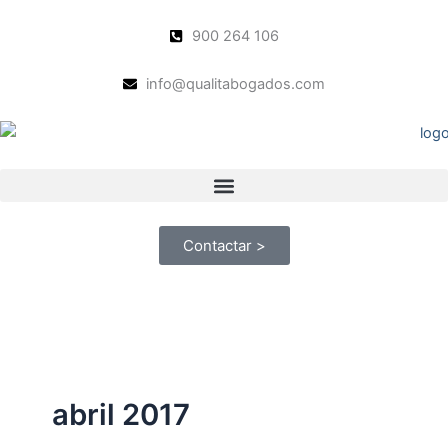
Ir
al
900 264 106
contenido
info@qualitabogados.com
Contactar >
abril 2017