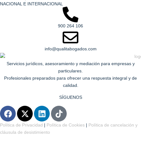
NACIONAL E INTERNACIONAL
900 264 106
info@qualitabogados.com
Servicios jurídicos, asesoramiento y mediación para empresas y
particulares.
Profesionales preparados para ofrecer una respuesta integral y de
calidad.
SÍGUENOS
F
X
L
T
a
-
i
i
c
t
n
k
Política de Privacidad
|
Política de Cookies
|
Política de cancelación y
e
w
k
t
cláusula de desistimiento
b
i
e
o