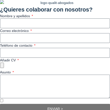
o
t
d
k
¿Quieres colaborar con nosotros?
o
t
i
Nombre y apellidos
k
e
n
r
Correo electrónico
Teléfono de contacto
Añadir CV
Asunto
Acepto la Política de privacidad
ENVIAR >