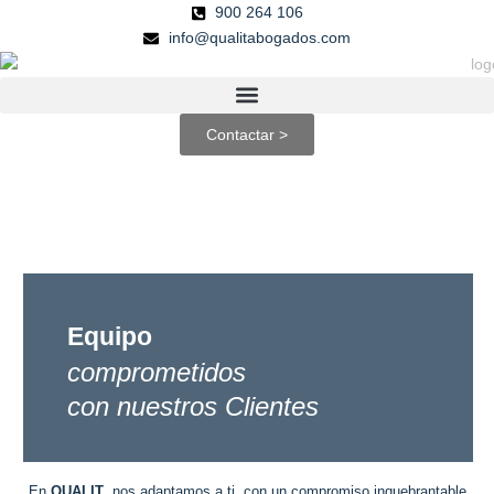
Ir
900 264 106
al
info@qualitabogados.com
contenido
Contactar >
Equipo
comprometidos
con nuestros Clientes
En
QUALIT
, nos adaptamos a ti, con un compromiso inquebrantable