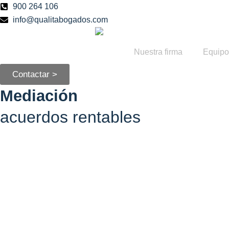
Ir
900 264 106
al
info@qualitabogados.com
contenido
Nuestra firma
Equipo
Contactar >
Mediación
acuerdos rentables