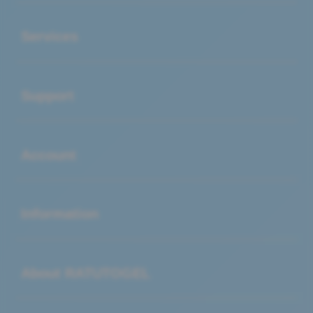
Buka
Services
Buka
Support
Buka
Account
Buka
Information
Buka
About RATUTOGEL