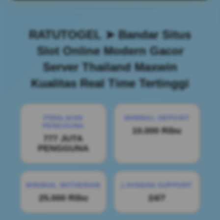
RATUTOGEL ➤ Bandar Situs
Slot Online Modern Gacor
Server Thailand Maxwin
Kualitas Real Time Tertinggi
PENILAIAN
MINIMAL DEPOSIT
PENGGUNA
10.000 Ribu
777 JUTA
PENGGUNA
MINIMAL WITHDRAW
LAYANAN SUPPORT
25.000 Ribu
24/7