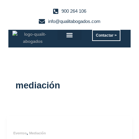
Ir
al
900 264 106
contenido
info@qualitabogados.com
Contactar >
Servicios jurídicos
mediación
,
Eventos
Mediación