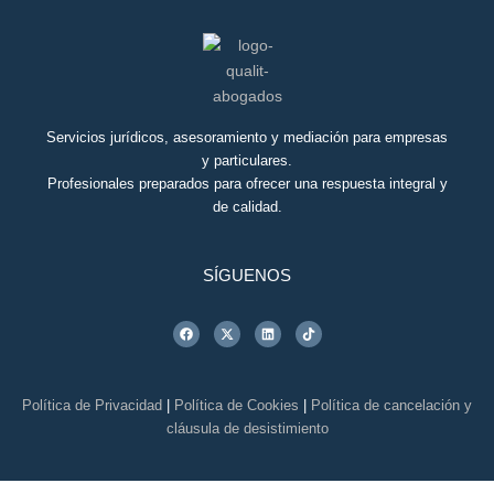
Servicios jurídicos, asesoramiento y mediación para empresas
y particulares.
Profesionales preparados para ofrecer una respuesta integral y
de calidad.
SÍGUENOS
F
X
L
T
a
-
i
i
c
t
n
k
e
w
k
t
b
i
e
o
o
t
d
k
o
t
i
Política de Privacidad
|
Política de Cookies
|
Política de cancelación y
k
e
n
r
cláusula de desistimiento