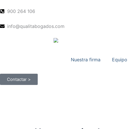
Ir
al
900 264 106
contenido
info@qualitabogados.com
Nuestra firma
Equipo
Contactar >