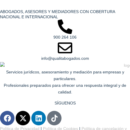
ABOGADOS, ASESORES Y MEDIADORES CON COBERTURA
NACIONAL E INTERNACIONAL
900 264 106
info@qualitabogados.com
Servicios jurídicos, asesoramiento y mediación para empresas y
particulares.
Profesionales preparados para ofrecer una respuesta integral y de
calidad.
SÍGUENOS
F
X
L
T
a
-
i
i
c
t
n
k
Política de Privacidad
|
Política de Cookies
|
Política de cancelación y