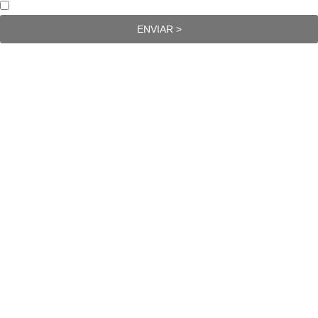
Acepto la Política de privacidad
ENVIAR >