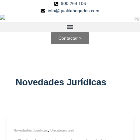
Ir
900 264 106
al
info@qualitabogados.com
contenido
Contactar >
Novedades Jurídicas
,
Novedades Jurídicas
Uncategorized