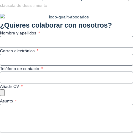
e
w
k
t
cláusula de desistimiento
b
i
e
o
o
t
d
k
¿Quieres colaborar con nosotros?
o
t
i
Nombre y apellidos
k
e
n
r
Correo electrónico
Teléfono de contacto
Añadir CV
Asunto