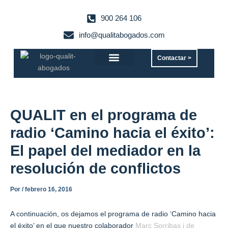
Ir
al
900 264 106
contenido
info@qualitabogados.com
Contactar >
Servicios jurídicos
QUALIT en el programa de
radio ‘Camino hacia el éxito’:
El papel del mediador en la
resolución de conflictos
Por
/
febrero 16, 2016
A continuación, os dejamos el programa de radio ‘Camino hacia
el éxito’ en el que nuestro colaborador
Marc Sorribas i de