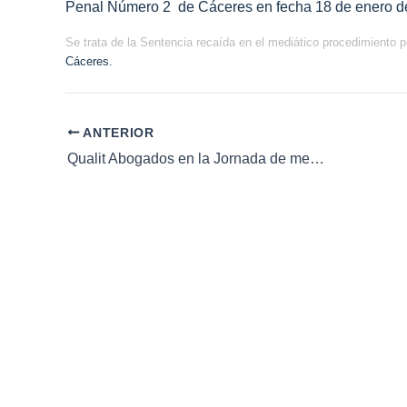
Penal Número 2 de Cáceres en fecha 18 de enero d
Se trata de la Sentencia recaída en el mediático procedimiento pe
Cáceres.
ANTERIOR
Qualit Abogados en la Jornada de mediación del TSJ de Extremadura La Mediación Intrajudicial se implanta en la Ciudad de Córdoba