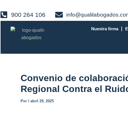
Ir
al
900 264 106
info@qualitabogados.co
contenido
Nuestra firma
E
Convenio de colaboraci
Regional Contra el Ruid
Por
/
abril 29, 2025